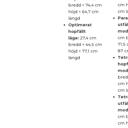
cm h
bredd × 74,4 cm
cm l
höjd × 64,7 cm
Para
längd
utfä
Optimerat
mode
hopfällt
cm b
läge:
27,4 cm
71,5
bredd × 44,5 cm
87 c
höjd × 77,1 cm
Tetr
längd
hopf
mode
bred
cm h
cm l
Tetr
utfä
mode
cm b
cm h