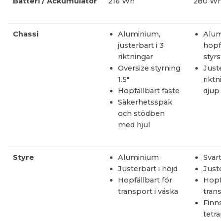
Batteri
/
Ackumulator
216 Wh
280 Wh
Chassi
Aluminium,
Alu
justerbart i 3
hopf
riktningar
styr
Oversize styrning
Juste
1.5"
riktn
Hopfällbart fäste
djup
Säkerhetsspak
och stödben
med hjul
Styre
Aluminium
Svar
Justerbart i höjd
Juste
Hopfällbart för
Hopf
transport i väska
tran
Finns
tetr