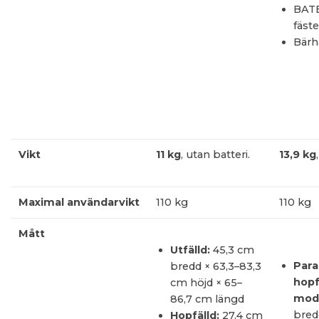
BAT
fäste
Bärh
Vikt
11 kg
, utan batteri.
13,9 kg
Maximal användarvikt
110 kg
110 kg
Mått
Utfälld:
45,3 cm
Para
bredd × 63,3–83,3
hopf
cm höjd × 65–
mode
86,7 cm längd
bred
Hopfälld:
27,4 cm