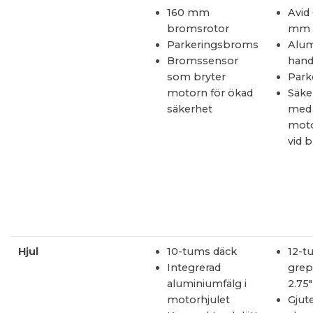
160 mm
Avid
bromsrotor
mm
Parkeringsbroms
Alum
Bromssensor
hand
som bryter
Park
motorn för ökad
Säke
säkerhet
med
moto
vid 
Hjul
10-tums däck
12-t
Integrerad
grep
aluminiumfälg i
2.75
motorhjulet
Gjut