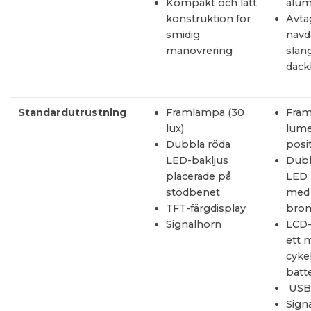
Kompakt och lätt
alum
konstruktion för
Avta
smidig
navd
manövrering
slan
däck
Standardutrustning
Framlampa (30
Fram
lux)
lum
Dubbla röda
posit
LED-bakljus
Dubb
placerade på
LED 
stödbenet
med
TFT-färgdisplay
brom
Signalhorn
LCD-d
ett 
cyke
batte
USB
Sign