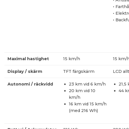
• Antis
• Farthå
• Elekt
• Backf
Maximal hastighet
15 km/h
15 km/
Display / skärm​
TFT färgskärm
LCD allt
Autonomi / räckvidd
23 km vid 6 km/h
21,5
20 km vid 10
44 k
km/h
16 km vid 15 km/h
(med 216 Wh)