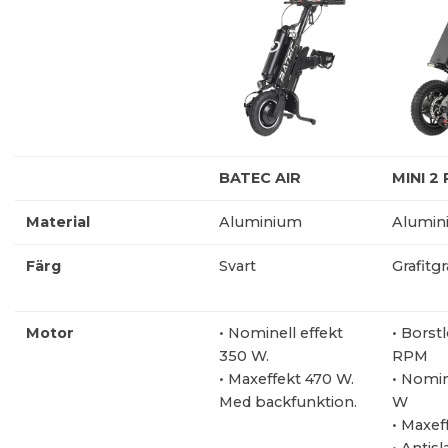
BATEC AIR
MINI 2
Material
Aluminium
Alumin
Färg
Svart
Grafitgr
Motor
• Nominell effekt
• Borst
350 W.
RPM
• Maxeffekt 470 W.
• Nomin
Med backfunktion.
W
• Maxe