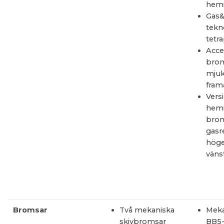
hemi
Gas&
tekn
tetra
Acce
bro
mjuk
fram
Vers
hemi
bro
gasr
höge
väns
Bromsar
Två mekaniska
Meka
skivbromsar
BB5-