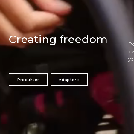
Creating freedom
P
b
y
Produkter
Adaptere