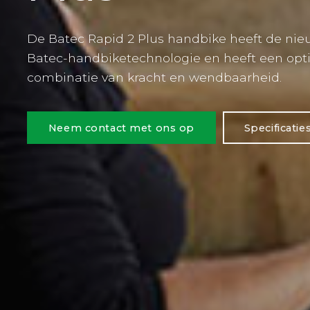
De Batec Rapid 2 Plus handbike heeft de nie
Batec-handbiketechnologie en heeft een opt
combinatie van kracht en wendbaarheid.
Neem contact met ons op
Specificatie