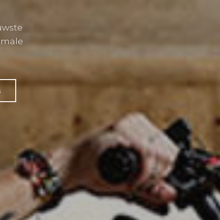
uwste
imale
s