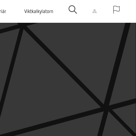
riär
Viktkalkylatorn