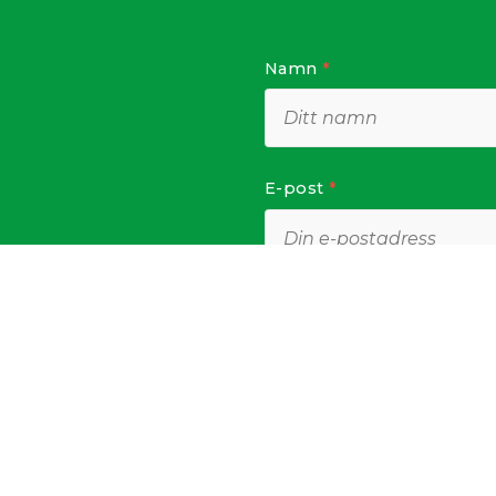
Namn
*
E-post
*
Telefon
*
Meddelande