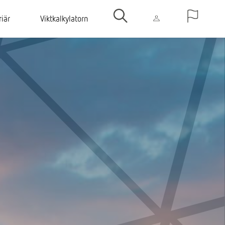
riär
Viktkalkylatorn