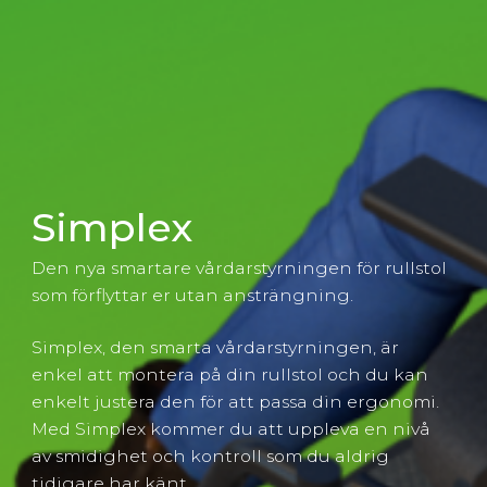
Simplex
Den nya smartare vårdarstyrningen för rullstol
som förflyttar er utan ansträngning.
Simplex, den smarta vårdarstyrningen, är
enkel att montera på din rullstol och du kan
enkelt justera den för att passa din ergonomi.
Med Simplex kommer du att uppleva en nivå
av smidighet och kontroll som du aldrig
tidigare har känt.